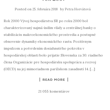
Posted on
by
25. februára 2018
Petra Horvátová
Rok 2000 Vývoj hospodárstva SR po roku 2000 bol
charakterizovaný najmä úsilím vlády a centrálnej banky o
stabilizáciu makroekonomického prostredia a postupné
obnovenie dynamiky ekonomického rastu. Pozitívnym
impulzom a potvrdením dosiahnutého pokroku v
hospodárskej oblasti bolo prijatie Slovenska za 30. riadneho
člena Organizácie pre hospodársku spoluprácu a rozvoj
(OECD) na jej mimoriadnom parížskom zasadnutí 14. […]
READ MORE
21 055 komentárov