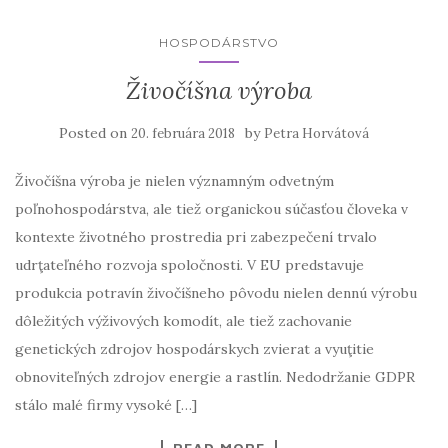
HOSPODÁRSTVO
Živočíšna výroba
Posted on
by
20. februára 2018
Petra Horvátová
Živočíšna výroba je nielen významným odvetným
poľnohospodárstva, ale tiež organickou súčasťou človeka v
kontexte životného prostredia pri zabezpečení trvalo
udrţateľného rozvoja spoločnosti. V EU predstavuje
produkcia potravín živočíšneho pôvodu nielen dennú výrobu
dôležitých výživových komodít, ale tiež zachovanie
genetických zdrojov hospodárskych zvierat a vyuţitie
obnoviteľných zdrojov energie a rastlín. Nedodržanie GDPR
stálo malé firmy vysoké […]
READ MORE