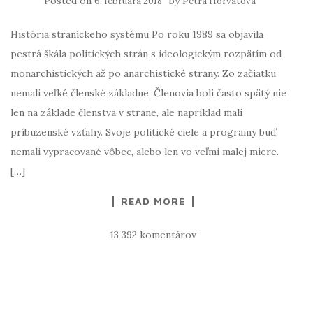
Posted on
by
6. februára 2018
Petra Horvátová
História straníckeho systému Po roku 1989 sa objavila
pestrá škála politických strán s ideologickým rozpätím od
monarchistických až po anarchistické strany. Zo začiatku
nemali veľké členské základne. Členovia boli často spätý nie
len na základe členstva v strane, ale napríklad mali
príbuzenské vzťahy. Svoje politické ciele a programy buď
nemali vypracované vôbec, alebo len vo veľmi malej miere.
[…]
READ MORE
13 392 komentárov