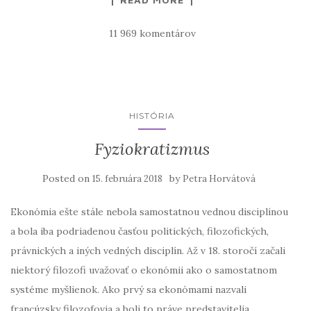
11 969 komentárov
HISTÓRIA
Fyziokratizmus
Posted on
by
15. februára 2018
Petra Horvátová
Ekonómia ešte stále nebola samostatnou vednou disciplínou
a bola iba podriadenou časťou politických, filozofických,
právnických a iných vedných disciplín. Až v 18. storočí začali
niektorý filozofi uvažovať o ekonómii ako o samostatnom
systéme myšlienok. Ako prvý sa ekonómami nazvali
francúzsky filozofovia a boli to práve predstavitelia