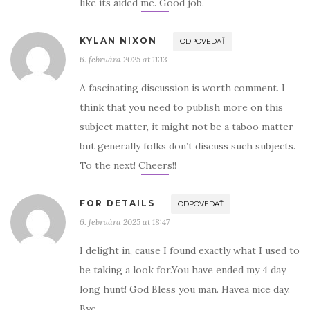
like its aided me. Good job.
KYLAN NIXON
ODPOVEDAŤ
6. februára 2025 at 11:13
A fascinating discussion is worth comment. I
think that you need to publish more on this
subject matter, it might not be a taboo matter
but generally folks don’t discuss such subjects.
To the next! Cheers!!
FOR DETAILS
ODPOVEDAŤ
6. februára 2025 at 18:47
I delight in, cause I found exactly what I used to
be taking a look for.You have ended my 4 day
long hunt! God Bless you man. Havea nice day.
Bye