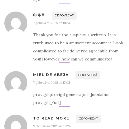
印傳單
ODPOVEDAŤ
7. februára 2025 at 10:54
Thank you for the auspicious writeup. It in
truth used to be a amusement account it. Look
complicated to far delivered agreeable from
you! However, how can we communicate?
MIEL DE ABEJA
ODPOVEDAŤ
7. februára 2025 at 17:05
provigil provigil generic [url=]modafinil
provigil [/url]
TO READ MORE
ODPOVEDAŤ
9. februára 2025 at 15:24