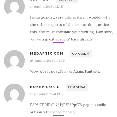
8. januára 2025 at 22:47
fantastic post, very informative. I wonder why
the other experts of this sector don’t notice
this. You must continue your writing. I am sure,
you’ve a great readers‘ base already!
MEDARTIX.COM
ODPOVEDAŤ
16. januára 2025 at 18:36
Wow, great post.Thanks Again. Fantastic.
BOKEP GOKIL
ODPOVEDAŤ
17. januára 2025 at 19:38
РЅР° СЃРІРѕР№ РјР°РЅРµСЂ pagano audio
artisan y terrence mcnally