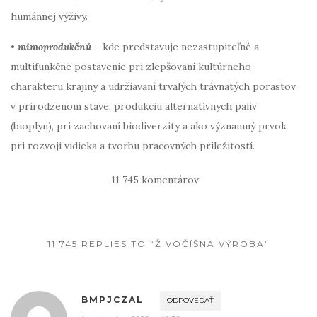
humánnej výživy.
•
mimoprodukčnú
– kde predstavuje nezastupiteľné a
multifunkčné postavenie pri zlepšovaní kultúrneho
charakteru krajiny a udržiavaní trvalých trávnatých porastov
v prirodzenom stave, produkciu alternatívnych palív
(bioplyn), pri zachovaní biodiverzity a ako významný prvok
pri rozvoji vidieka a tvorbu pracovných príležitostí.
11 745 komentárov
11 745 REPLIES TO “ŽIVOČÍŠNA VÝROBA”
BMPJCZAL
ODPOVEDAŤ