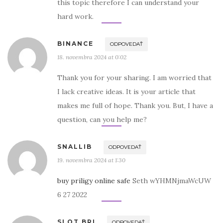
this topic therefore I can understand your
hard work.
BINANCE
ODPOVEDAŤ
18. novembra 2024 at 0:02
Thank you for your sharing. I am worried that
I lack creative ideas. It is your article that
makes me full of hope. Thank you. But, I have a
question, can you help me?
SNALLIB
ODPOVEDAŤ
19. novembra 2024 at 1:30
buy priligy online safe
Seth wYHMNjmaWcUW
6 27 2022
SLOT BRI
ODPOVEDAŤ