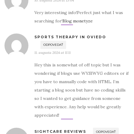
10. augusta 2024 at 13:04
Very interesting info!Perfect just what I was
searching for!
Blog monetyze
SPORTS THERAPY IN OVIEDO
ODPOVEDAŤ
11. augusta 2024 at 11:11
Hey this is somewhat of off topic but I was
wondering if blogs use WYSIWYG editors or if
you have to manually code with HTML. I’m
starting a blog soon but have no coding skills
so I wanted to get guidance from someone
with experience. Any help would be greatly
appreciated!
SIGHTCARE REVIEWS
ODPOVEDAŤ