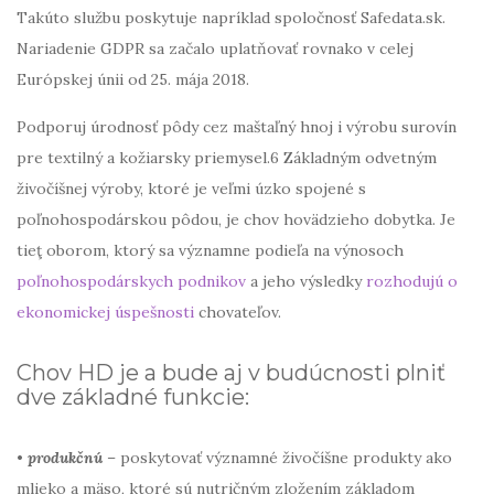
Takúto službu poskytuje napríklad spoločnosť Safedata.sk.
Nariadenie GDPR sa začalo uplatňovať rovnako v celej
Európskej únii od 25. mája 2018.
Podporuj úrodnosť pôdy cez maštaľný hnoj i výrobu surovín
pre textilný a kožiarsky priemysel.6 Základným odvetným
živočíšnej výroby, ktoré je veľmi úzko spojené s
poľnohospodárskou pôdou, je chov hovädzieho dobytka. Je
tieţ oborom, ktorý sa významne podieľa na výnosoch
poľnohospodárskych podnikov
a jeho výsledky
rozhodujú o
ekonomickej úspešnosti
chovateľov.
Chov HD je a bude aj v budúcnosti plniť
dve základné funkcie:
•
produkčnú
– poskytovať významné živočíšne produkty ako
mlieko a mäso, ktoré sú nutričným zložením základom