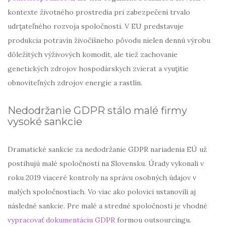
kontexte životného prostredia pri zabezpečení trvalo
udrţateľného rozvoja spoločnosti. V EU predstavuje
produkcia potravín živočíšneho pôvodu nielen dennú výrobu
dôležitých výživových komodít, ale tiež zachovanie
genetických zdrojov hospodárskych zvierat a vyuţitie
obnoviteľných zdrojov energie a rastlín.
Nedodržanie GDPR stálo malé firmy
vysoké sankcie
Dramatické sankcie za nedodržanie GDPR nariadenia EÚ už
postihujú malé spoločnosti na Slovensku. Úrady vykonali v
roku 2019 viaceré kontroly na správu osobných údajov v
malých spoločnostiach. Vo viac ako polovici ustanovili aj
následné sankcie. Pre malé a stredné spoločnosti je vhodné
vypracovať dokumentáciu GDPR
formou outsourcingu.