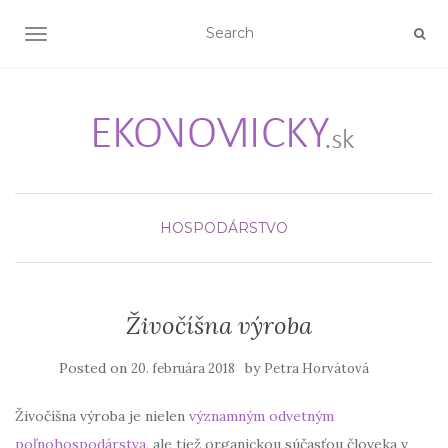
TOGGLE NAVIGATION
HOSPODÁRSTVO
Živočíšna výroba
Posted on
by
20. februára 2018
Petra Horvátová
Živočíšna výroba je nielen
významným odvetným
poľnohospodárstva
, ale tiež organickou súčasťou človeka v