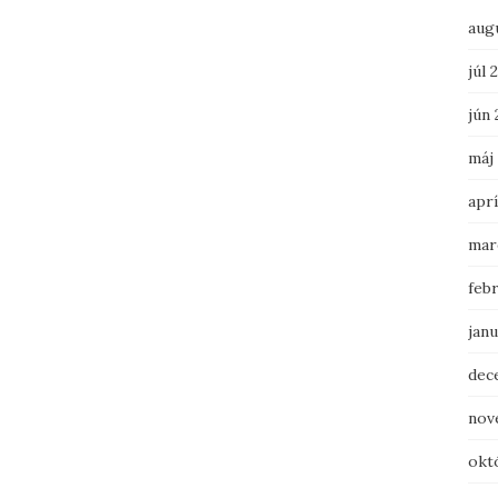
aug
júl 
jún 
máj
aprí
mar
feb
janu
dec
nov
okt