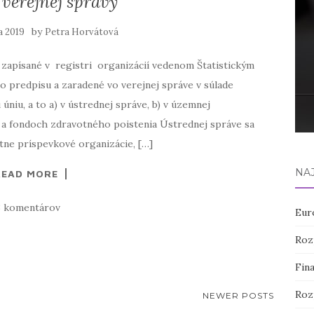
 verejnej správy
by
na 2019
Petra Horvátová
 zapísané v registri organizácií vedenom Štatistickým
 predpisu a zaradené vo verejnej správe v súlade
niu, a to a) v ústrednej správe, b) v územnej
 a fondoch zdravotného poistenia Ústrednej správe sa
tne príspevkové organizácie, […]
NA
READ MORE
3 komentárov
Eur
Roz
Fin
Roz
NEWER POSTS