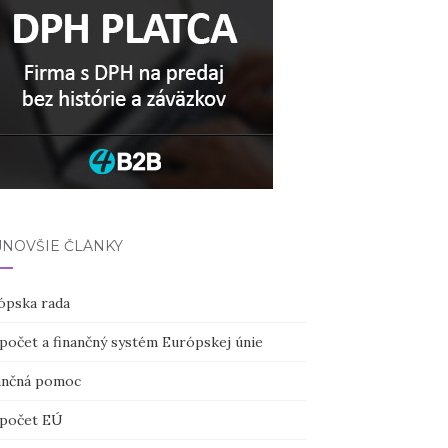
JNOVŠIE ČLÁNKY
ópska rada
počet a finančný systém Európskej únie
ančná pomoc
počet EÚ