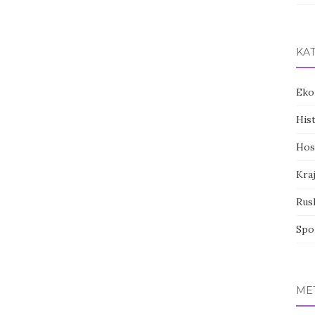
KA
Eko
His
Hos
Kraj
Rus
Spo
ME