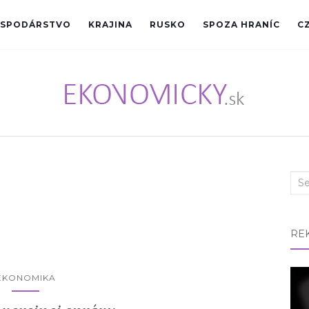
SPODÁRSTVO
KRAJINA
RUSKO
SPOZA HRANÍC
C
Sea
for:
RE
EKONOMIKA