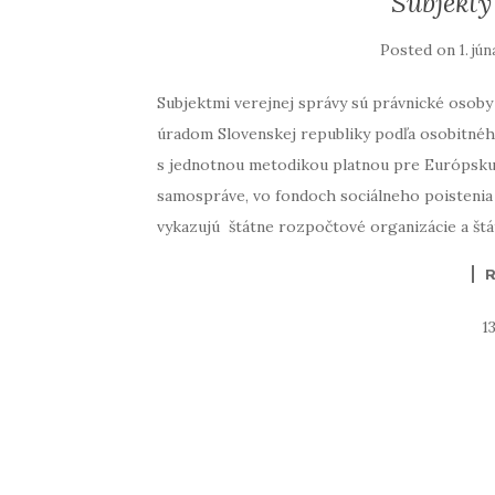
Subjekty
Posted on
1. jú
Subjektmi verejnej správy sú právnické osoby
úradom Slovenskej republiky podľa osobitného
s jednotnou metodikou platnou pre Európsku ú
samospráve, vo fondoch sociálneho poistenia
vykazujú štátne rozpočtové organizácie a štá
1
POSTS