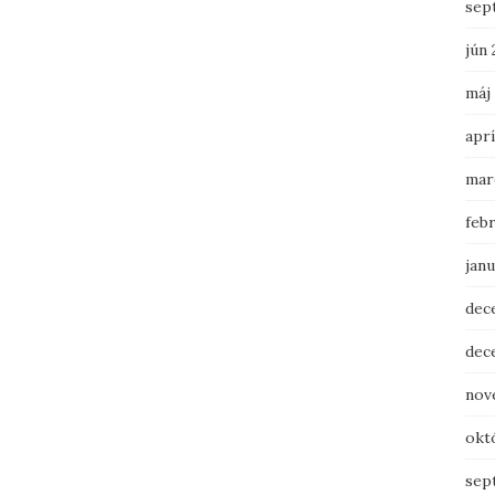
sep
jún 
máj
aprí
mar
feb
janu
dec
dec
nov
okt
sep