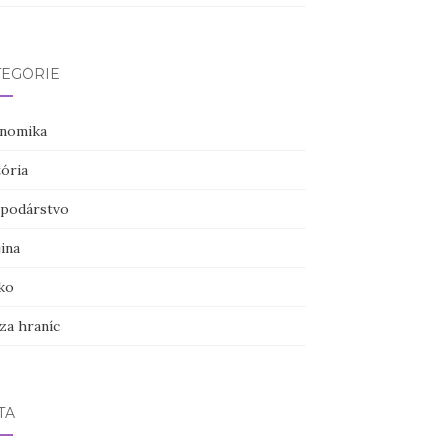
TEGÓRIE
nomika
tória
podárstvo
ina
ko
za hraníc
TA