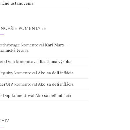
ančné ustanovenia
JNOVŠIE KOMENTÁRE
othybrage
komentoval
Karl Marx –
nomická teória
ertDum
komentoval
Rastlinná výroba
ieguivy
komentoval
Ako sa delí inflácia
derGIP
komentoval
Ako sa delí inflácia
isDap
komentoval
Ako sa delí inflácia
CHÍV