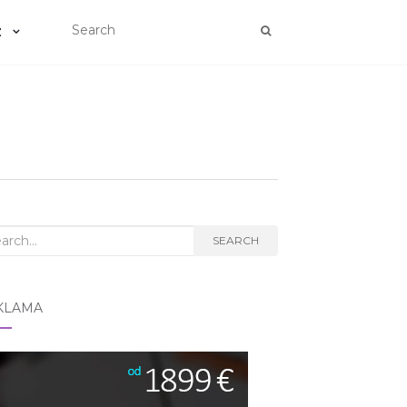
Z
rch
SEARCH
KLAMA