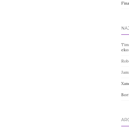
Fin
NA
Tim
eko
Rob
Jam
Xan
Bor
AR