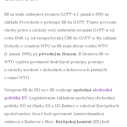
SR sa stala zmluvnou stranou GATT-u 1. januára 1993 na
základe Protokolu o prístupe SR ku GATT. Týmto prevzala
všetky práva a záväzky voči zmluvným stranám GATT-u od
roku 1948, t.j. od vstupu bývalej ČSR do GATT-u. Na základe
Dohody o zriadení WTO sa SR stala dňom vzniku WTO
(1. január 1995) jej
pôvodným členom
. Z členstva SR vo
WTO vyplýva povinnosť dodržiavať princípy, postupy
a záväzky uvedené v dohodách a dohovoroch platných
v rámci WTO.
Vstupom SR do EÚ sa v SR realizuje
spoločná
obchodná
politika EÚ
. Legislatívnym základom spoločnej obchodnej
politiky EÚ sú články 131 a 133 Zmluvy o založení Európskych
spoločenstiev, ktoré boli spresnené Amsterdamskou
zmluvou a Zmluvou z Nice.
Európskej komisii
(EK) boli