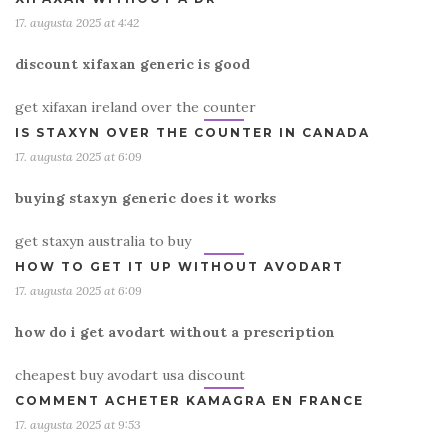
17. augusta 2025 at 4:42
discount xifaxan generic is good
get xifaxan ireland over the counter
IS STAXYN OVER THE COUNTER IN CANADA
17. augusta 2025 at 6:09
buying staxyn generic does it works
get staxyn australia to buy
HOW TO GET IT UP WITHOUT AVODART
17. augusta 2025 at 6:09
how do i get avodart without a prescription
cheapest buy avodart usa discount
COMMENT ACHETER KAMAGRA EN FRANCE
17. augusta 2025 at 9:53