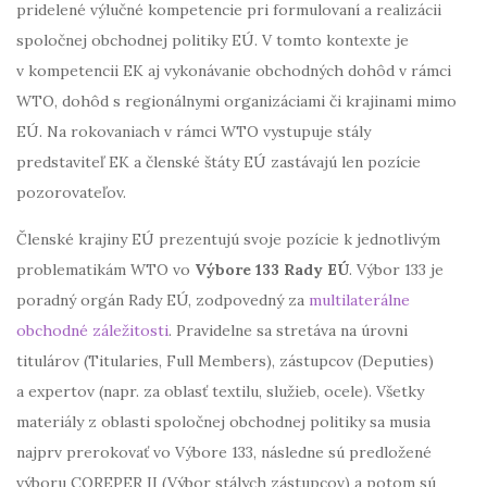
pridelené výlučné kompetencie pri formulovaní a realizácii
spoločnej obchodnej politiky EÚ. V tomto kontexte je
v kompetencii EK aj vykonávanie obchodných dohôd v rámci
WTO, dohôd s regionálnymi organizáciami či krajinami mimo
EÚ. Na rokovaniach v rámci WTO vystupuje stály
predstaviteľ EK a členské štáty EÚ zastávajú len pozície
pozorovateľov.
Členské krajiny EÚ prezentujú svoje pozície k jednotlivým
problematikám WTO vo
Výbore 133 Rady EÚ
. Výbor 133 je
poradný orgán Rady EÚ, zodpovedný za
multilaterálne
obchodné záležitosti
. Pravidelne sa stretáva na úrovni
titulárov (Titularies, Full Members), zástupcov (Deputies)
a expertov (napr. za oblasť textilu, služieb, ocele). Všetky
materiály z oblasti spoločnej obchodnej politiky sa musia
najprv prerokovať vo Výbore 133, následne sú predložené
výboru COREPER II (Výbor stálych zástupcov) a potom sú