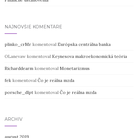
NAJNOVŠIE KOMENTÁRE
plinko_crMr
komentoval
Európska centrálna banka
OLanevaw
komentoval
Keynesova makroekonomická teória
Richarddearm
komentoval
Monetarizmus
fek
komentoval
Čo je reálna mzda
porsche_dlpt
komentoval
Čo je reálna mzda
ARCHÍV
august 2019