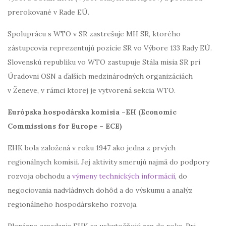
prerokované v Rade EÚ.
Spoluprácu s WTO v SR zastrešuje MH SR, ktorého
zástupcovia reprezentujú pozície SR vo Výbore 133 Rady EÚ.
Slovenskú republiku vo WTO zastupuje Stála misia SR pri
Úradovni OSN a ďalších medzinárodných organizáciách
v Ženeve, v rámci ktorej je vytvorená sekcia WTO.
Európska hospodárska komisia –EH (
Economic
Commissions for Europe – ECE)
EHK bola založená v roku 1947 ako jedna z prvých
regionálnych komisií. Jej aktivity smerujú najmä do podpory
rozvoja obchodu a
výmeny technických informácií
, do
negociovania nadvládnych dohôd a do výskumu a analýz
regionálneho hospodárskeho rozvoja.
Plenárne zasadania EHK sa uskutočňujú raz do roka. Pri