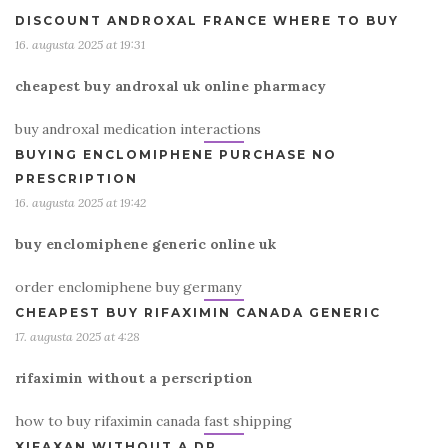
DISCOUNT ANDROXAL FRANCE WHERE TO BUY
16. augusta 2025 at 19:31
cheapest buy androxal uk online pharmacy
buy androxal medication interactions
BUYING ENCLOMIPHENE PURCHASE NO
PRESCRIPTION
16. augusta 2025 at 19:42
buy enclomiphene generic online uk
order enclomiphene buy germany
CHEAPEST BUY RIFAXIMIN CANADA GENERIC
17. augusta 2025 at 4:28
rifaximin without a perscription
how to buy rifaximin canada fast shipping
XIFAXAN WITHOUT A DR