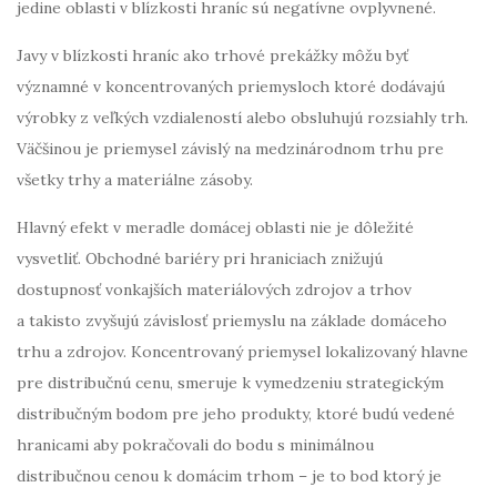
jedine oblasti v blízkosti hraníc sú negatívne ovplyvnené.
Javy v blízkosti hraníc ako trhové prekážky môžu byť
významné v koncentrovaných priemysloch ktoré dodávajú
výrobky z veľkých vzdialeností alebo obsluhujú rozsiahly trh.
Väčšinou je priemysel závislý na medzinárodnom trhu pre
všetky trhy a materiálne zásoby.
Hlavný efekt v meradle domácej oblasti nie je dôležité
vysvetliť. Obchodné bariéry pri hraniciach znižujú
dostupnosť vonkajších materiálových zdrojov a trhov
a takisto zvyšujú závislosť priemyslu na základe domáceho
trhu a zdrojov. Koncentrovaný priemysel lokalizovaný hlavne
pre distribučnú cenu, smeruje k vymedzeniu strategickým
distribučným bodom pre jeho produkty, ktoré budú vedené
hranicami aby pokračovali do bodu s minimálnou
distribučnou cenou k domácim trhom – je to bod ktorý je