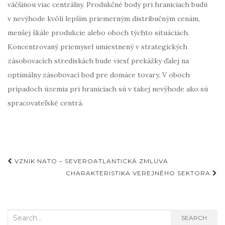
väčšinou viac centrálny. Produkčné body pri hraniciach budú
v nevýhode kvôli lepším priemerným distribučným cenám,
menšej škále produkcie alebo oboch týchto situáciách.
Koncentrovaný priemysel umiestnený v strategických
zásobovacích strediskách bude viesť prekážky ďalej na
optimálny zásobovací bod pre domáce tovary. V oboch
prípadoch územia pri hraniciach sú v takej nevýhode ako sú
spracovateľské centrá.
Post
VZNIK NATO – SEVEROATLANTICKÁ ZMLUVA
navigation
CHARAKTERISTIKA VEREJNÉHO SEKTORA
Search
SEARCH