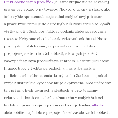
Efekt obchodných prekážok
je, samozrejme nie na rovnakej
úrovni pre rôzne typy tovarov. Niektoré tovary a služby, ako
bolo vyššie spomenuté, majú veľmi malý trhový priestor
a práve kvôli tomu je dôležité byť v blízkosti trhu a to vyváži
všetky proti pôsobiace faktory dodania alebo spracovania
tovarov. Keby sme chceli charakterizovať polohu takéhoto
priemyslu, zistili by sme, že pozostáva z veľmi dobre
prepojenej siete trhových oblastí, z ktorých je každý
zabezpečený iným produkčným centrom. Deformujúci efekt
hranice bude v týchto prípadoch vnímaný iba malým
podielom trhového územia, ktorý sa dotýka hranice pokiaľ
zvyšok distribúcie výrobcov nie je ovplyvnená. Medzinárodný
trh pri mnohých tovaroch a službách je bezvýznamný
relatívne k domácemu chránenému trhu v malých štátoch.
Podobne,
prosperujúci priemysel ako je
bavlna,
alkohol
alebo obilie majú dobre prepojenú sieť zásobovacích oblastí,