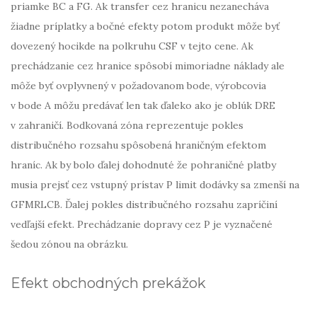
priamke BC a FG. Ak transfer cez hranicu nezanecháva
žiadne príplatky a bočné efekty potom produkt môže byť
dovezený hocikde na polkruhu CSF v tejto cene. Ak
prechádzanie cez hranice spôsobí mimoriadne náklady ale
môže byť ovplyvnený v požadovanom bode, výrobcovia
v bode A môžu predávať len tak ďaleko ako je oblúk DRE
v zahraničí. Bodkovaná zóna reprezentuje pokles
distribučného rozsahu spôsobená hraničným efektom
hraníc. Ak by bolo ďalej dohodnuté že pohraničné platby
musia prejsť cez vstupný prístav P limit dodávky sa zmenší na
GFMRLCB. Ďalej pokles distribučného rozsahu zapríčiní
vedľajší efekt. Prechádzanie dopravy cez P je vyznačené
šedou zónou na obrázku.
Efekt obchodných prekážok