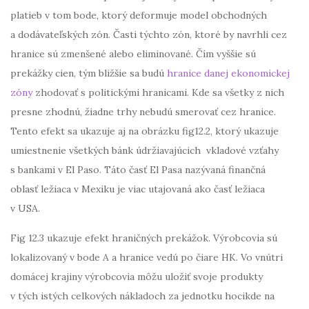
platieb v tom bode, ktorý deformuje model obchodných
a dodávateľských zón. Časti týchto zón, ktoré by navrhli cez
hranice sú zmenšené alebo eliminované. Čím vyššie sú
prekážky cien, tým bližšie sa budú
hranice danej ekonomickej
zóny
zhodovať s politickými hranicami. Kde sa všetky z nich
presne zhodnú, žiadne trhy nebudú smerovať cez hranice.
Tento efekt sa ukazuje aj na obrázku fig12.2, ktorý ukazuje
umiestnenie všetkých bánk údržiavajúcich vkladové vzťahy
s bankami v El Paso. Táto časť El Pasa nazývaná finančná
oblasť ležiaca v Mexiku je viac utajovaná ako časť ležiaca
v USA.
Fig 12.3 ukazuje efekt hraničných prekážok. Výrobcovia sú
lokalizovaný v bode A a hranice vedú po čiare HK. Vo vnútri
domácej krajiny výrobcovia môžu uložiť svoje produkty
v tých istých celkových nákladoch za jednotku hocikde na