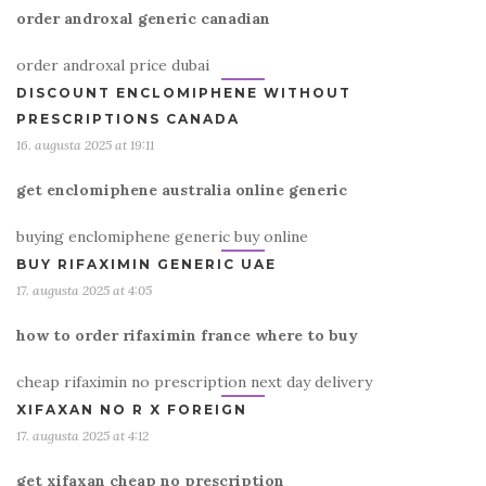
order androxal generic canadian
order androxal price dubai
DISCOUNT ENCLOMIPHENE WITHOUT
PRESCRIPTIONS CANADA
16. augusta 2025 at 19:11
get enclomiphene australia online generic
buying enclomiphene generic buy online
BUY RIFAXIMIN GENERIC UAE
17. augusta 2025 at 4:05
how to order rifaximin france where to buy
cheap rifaximin no prescription next day delivery
XIFAXAN NO R X FOREIGN
17. augusta 2025 at 4:12
get xifaxan cheap no prescription