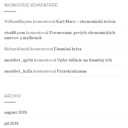
NAJNOVŠIE KOMENTÁRE
WilliamMaymn
komentoval
Karl Marx – ekonomická teória
viva88.com
komentoval
Formovanie prvých ekonomických
smerov a myšlienok
RichardAneld
komentoval
Finančná kríza
mostbet_qyOn
komentoval
Vplyv inflácie na finančný trh
mostbet_kcEn
komentoval
Fyziokratizmus
ARCHÍV
august 2019
júl 2019