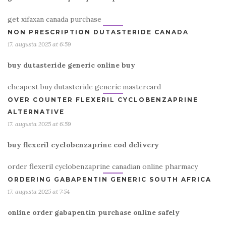
get xifaxan canada purchase
NON PRESCRIPTION DUTASTERIDE CANADA
17. augusta 2025 at 6:59
buy dutasteride generic online buy
cheapest buy dutasteride generic mastercard
OVER COUNTER FLEXERIL CYCLOBENZAPRINE
ALTERNATIVE
17. augusta 2025 at 6:59
buy flexeril cyclobenzaprine cod delivery
order flexeril cyclobenzaprine canadian online pharmacy
ORDERING GABAPENTIN GENERIC SOUTH AFRICA
17. augusta 2025 at 7:54
online order gabapentin purchase online safely