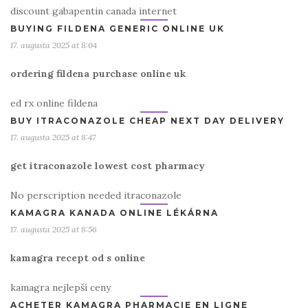
discount gabapentin canada internet
BUYING FILDENA GENERIC ONLINE UK
17. augusta 2025 at 8:04
ordering fildena purchase online uk
ed rx online fildena
BUY ITRACONAZOLE CHEAP NEXT DAY DELIVERY
17. augusta 2025 at 8:47
get itraconazole lowest cost pharmacy
No perscription needed itraconazole
KAMAGRA KANADA ONLINE LÉKÁRNA
17. augusta 2025 at 8:56
kamagra recept od s online
kamagra nejlepší ceny
ACHETER KAMAGRA PHARMACIE EN LIGNE