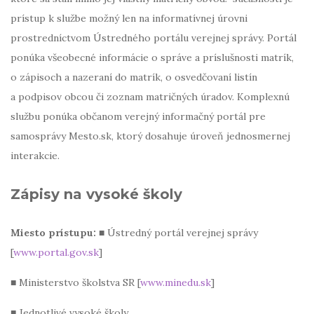
prístup k službe možný len na informatívnej úrovni
prostredníctvom Ústredného portálu verejnej správy. Portál
ponúka všeobecné informácie o správe a príslušnosti matrík,
o zápisoch a nazeraní do matrík, o osvedčovaní listín
a podpisov obcou či zoznam matričných úradov. Komplexnú
službu ponúka občanom verejný informačný portál pre
samosprávy Mesto.sk, ktorý dosahuje úroveň jednosmernej
interakcie.
Zápisy na vysoké školy
Miesto prístupu:
■ Ústredný portál verejnej správy
[
www.portal.gov.sk
]
■ Ministerstvo školstva SR [
www.minedu.sk
]
■ Jednotlivé vysoké školy