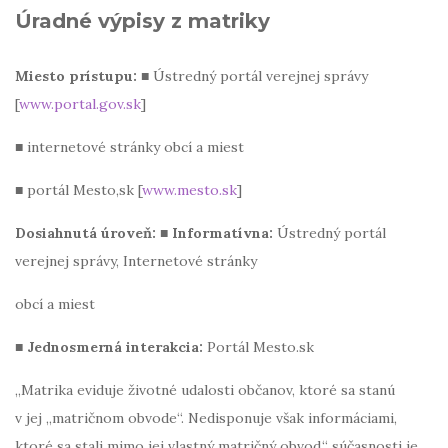
Úradné výpisy z matriky
Miesto prístupu:
■ Ústredný portál verejnej správy
[
www.portal.gov.sk
]
■ internetové stránky obcí a miest
■ portál Mesto,sk [
www.mesto.sk
]
Dosiahnutá úroveň: ■ Informatívna:
Ústredný portál
verejnej správy, Internetové stránky
obcí a miest
■ Jednosmerná interakcia:
Portál Mesto.sk
„Matrika eviduje životné udalosti občanov, ktoré sa stanú
v jej „matričnom obvode“. Nedisponuje však informáciami,
ktoré sa stali mimo jej vlastný matričný obvod.“ súčasnosti je