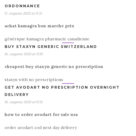
ORDONNANCE
17. augusta 2025 at 9:31
achat kamagra bon marche prix
générique kamagra pharmacie canadienne
BUY STAXYN GENERIC SWITZERLAND
18. augusta 2025 at 5:55
cheapest buy staxyn generic no prescription
staxyn with no perscriptions
GET AVODART NO PRESCRIPTION OVERNIGHT
DELIVERY
18. augusta 2025 at 6:15
how to order avodart for sale usa
order avodart cod next day delivery