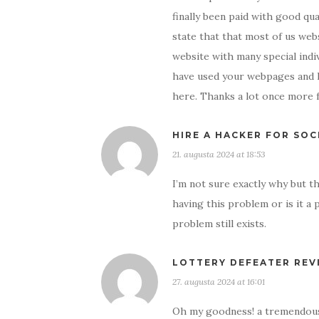
finally been paid with good qua
state that that most of us webs
website with many special indiv
have used your webpages and 
here. Thanks a lot once more 
HIRE A HACKER FOR SOC
21. augusta 2024 at 18:53
I’m not sure exactly why but th
having this problem or is it a 
problem still exists.
LOTTERY DEFEATER REV
27. augusta 2024 at 16:01
Oh my goodness! a tremendous 