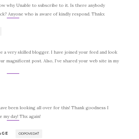
ow why Unable to subscribe to it. Is there anybody
back? Anyone who is aware of kindly respond. Thnkx
re a very skilled blogger. I have joined your feed and look
r magnificent post. Also, I’ve shared your web site in my
 have been looking all over for this! Thank goodness I
e my day! Thx again!
AGE
ODPOVEDAŤ