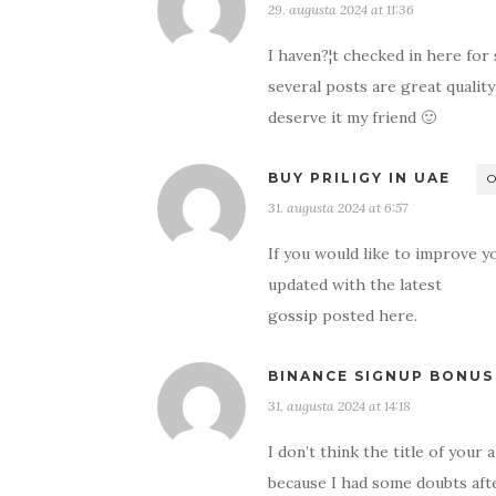
29. augusta 2024 at 11:36
I haven?¦t checked in here for 
several posts are great quality
deserve it my friend 🙂
BUY PRILIGY IN UAE
O
31. augusta 2024 at 6:57
If you would like to improve y
updated with the latest
gossip posted here.
BINANCE SIGNUP BONUS
31. augusta 2024 at 14:18
I don’t think the title of your 
because I had some doubts afte