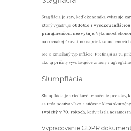
Stagflácia
Stagflácia je stav, keď ekonomika vykazuje zá
ktorý vyjadruje
obdobie s vysokou infláciou
prinajmenšom nezvyšuje
. Výkonnosť ekonom
na rovnakej úrovni, no napriek tomu cenová hl
Ide o zmiešaný typ inflácie. Prelínajú sa tu pr
ako aj príčiny vyvolávajúce zmeny v agregátne
Slumpflácia
Slumpflácia je zriedkavé označenie pre stav,
ke
sa teda posúva vľavo a súčasne klesá skutočný
typický v 70. rokoch
, kedy rástla nezamestnan
Vypracovanie GDPR dokumentáci