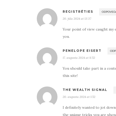
REGISTRĒTIES
ODPOVED
20. júla 2024 at 13:37
Your point of view caught my e
you.
PENELOPE EISERT
ODP
17. augusta 2024 at 8:52
You should take part in a cont
this site!
THE WEALTH SIGNAL
20. augusta 2024 at 1:52
I definitely wanted to jot down
the unique tricks you are show