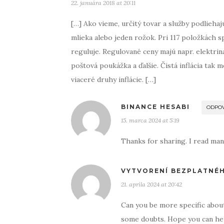
22. januára 2018 at 20:11
[…] Ako vieme, určitý tovar a služby podliehajú
mlieka alebo jeden rožok. Pri 117 položkách s
reguluje. Regulované ceny majú napr. elektrina
poštová poukážka a ďalšie. Čistá inflácia tak
viaceré druhy inflácie. […]
BINANCE HESABI
ODPO
15. marca 2024 at 5:19
Thanks for sharing. I read man
VYTVORENÍ BEZPLATNÉ
21. apríla 2024 at 20:42
Can you be more specific about 
some doubts. Hope you can he