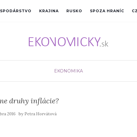
SPODÁRSTVO
KRAJINA
RUSKO
SPOZA HRANÍC
C
EKONOMIKA
e druhy inflácie?
by
óbra 2016
Petra Horvátová