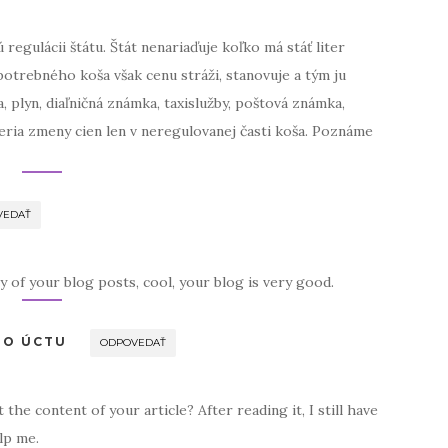
 regulácii štátu. Štát nenariaďuje koľko má stáť liter
potrebného koša však cenu stráži, stanovuje a tým ju
, plyn, diaľničná známka, taxislužby, poštová známka,
 meria zmeny cien len v neregulovanej časti koša. Poznáme
VEDAŤ
y of your blog posts, cool, your blog is very good.
HO ÚCTU
ODPOVEDAŤ
the content of your article? After reading it, I still have
lp me.