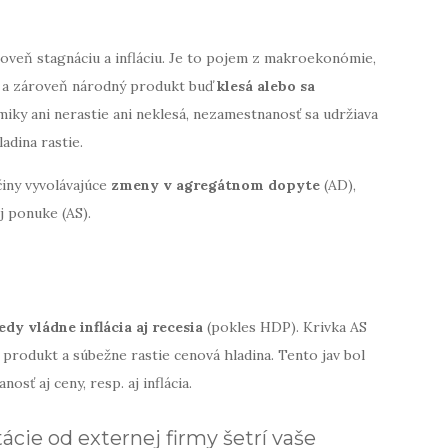
roveň stagnáciu a infláciu. Je to pojem z makroekonómie,
a zároveň národný produkt buď
klesá alebo sa
iky ani nerastie ani neklesá, nezamestnanosť sa udržiava
adina rastie.
íčiny vyvolávajúce
zmeny v agregátnom dopyte
(AD),
j ponuke (AS).
dy vládne inflácia aj recesia
(pokles HDP). Krivka AS
 produkt a súbežne rastie cenová hladina. Tento jav bol
osť aj ceny, resp. aj inflácia.
e od externej firmy šetrí vaše