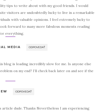
lity tips to write about with my good friends. I would
ite visitors are undoubtedly lucky to live in a remarkable
iduals with valuable opinions. I feel extremely lucky to
look forward to many more fabulous moments reading
for everything.
IAL MEDIA
ODPOVEDAŤ
is blog is loading incredibly slow for me. Is anyone else
problem on my end? I’ll check back later on and see if the
IEW
ODPOVEDAŤ
article dude. Thanks Nevertheless I am experiencing