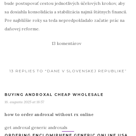
bude postupovať cestou jednotlivých účelových krokov, aby
sa dosiahla konsolidácia a stabilizácia najmä štátnych financií.
Pre najbližšie roky sa teda nepredpokladalo začatie prác na
daňovej reforme.
13 komentárov
13 REPLIES TO “DANE V SLOVENSKEJ REPUBLIKE”
BUYING ANDROXAL CHEAP WHOLESALE
16. augusta 2025 at 18:57
how to order androxal without rx online
get androxal generic androxals
ORDERING ENCLOMIPHENE GENERIC ONLINE USA