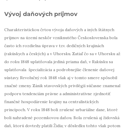
Vývoj daňových príjmov
Charakteristickou črtou vývoja daňových a iných štátnych
príjmov na území neskôr vzniknutého Československa bola
často ich rozdielna úprava v tzv. dedičných krajinách
(rakúskych a českých) a v Uhorsku. Zatiaľ čo sa v Uhorsku až
do roku 1848 uplatňovala jediná priama daň, v Rakúsku sa
uplatňovala špecializácia a podrobnejšie členenie daňovej
sústavy. Revolučný rok 1848 však aj v tomto smere spôsobil
značné zmeny. Zánik stavovských privilégií súčasne znamenal
podporu tendenciám právne a administratívne zjednotiť
finančné hospodárenie krajiny na centralistických
princípoch. V roku 1848 boli zrušené urbariálne dane, ktoré
boli nahradené pozemkovou daňou. Bola zrušená aj židovská
daň, ktorú dovtedy platili Židia; v dôsledku tohto však potom