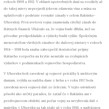
rokoch 1909 a 1912. V oblasti spotrebných daní sa rozdiely až
do takej miery neprejavili (okrem zdanenia vína a mäsa sa
uplatňovali v podstate rovnaké zásady v celom Rakúsko-
Uhorsku). Prvá svetová vojna znamenala citeľný zásah do
štátnych financií. Ukázalo sa, že vojna bude dlhšia, než sa
pôvodne predpokladalo a výdavky budú vyššie. Spoločným
menovateľom všetkých zásahov do daňovej sústavy v rokoch
1914 – 1918 bola snaha zabezpečiť dostatočné príjmy
štátneho rozpočtu na krytie neustále sa zvyšujúcich
výdavkov v podmienkach vojnového hospodárstva.
V Uhorsku boli zavedené aj vojnové prirážky k niektorým
daniam, zvýšila sa sadzba dane z liehu a v roku 1917 bola
zavedená nová vojnová daň zo železníc. V tejto súvislosti
pôsobí ako určitý paradox, že zatiaľ čo v Rakúsku ani v
predvojnovom období, ani počas vojny sa nevyberala daň z
majetku, v Uhorsku sa tak stalo už v roku 1916, s nadväznou