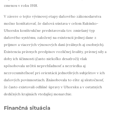
zmenou v roku 1918.
V závere o tejto vývinovej etapy daňového zákonodarstva
možno konštatovať, že daňová sústava v celom Rakúsko-
Uhorsku konštrukčne predstavovala tzv. zmiešaný typ
daňového systému, založený na existencii jednej dane z
príjmov a viacerých výnosových daní (reálnych aj osobných).
Existencia právnych predpisov rozličnej kvality, právnej sily a
doby ich účinnosti (často niekoľko desaťročí) však
spôsobovala určitú neprehľadnosť a nezriedka aj
nezrozumiteľnosť pri orientácii jednotlivých subjektov v ich
daňových povinnostiach. Znásobovala to ešte aj skutočnosť,
že často existovali odlišné úpravy v Uhorsku a v ostatných
dedičných krajinách vtedajšej monarchie.
Finančná situácia