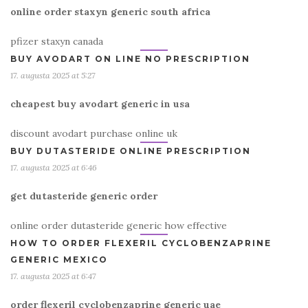
online order staxyn generic south africa
pfizer staxyn canada
BUY AVODART ON LINE NO PRESCRIPTION
17. augusta 2025 at 5:27
cheapest buy avodart generic in usa
discount avodart purchase online uk
BUY DUTASTERIDE ONLINE PRESCRIPTION
17. augusta 2025 at 6:46
get dutasteride generic order
online order dutasteride generic how effective
HOW TO ORDER FLEXERIL CYCLOBENZAPRINE
GENERIC MEXICO
17. augusta 2025 at 6:47
order flexeril cyclobenzaprine generic uae