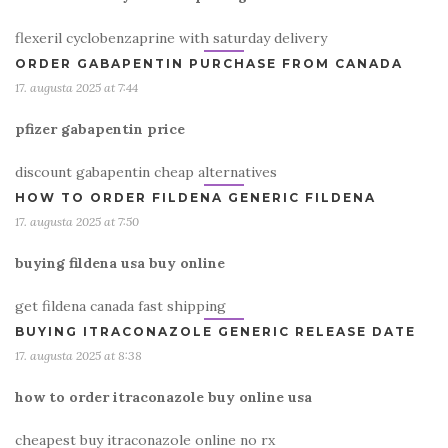
flexeril cyclobenzaprine with saturday delivery
ORDER GABAPENTIN PURCHASE FROM CANADA
17. augusta 2025 at 7:44
pfizer gabapentin price
discount gabapentin cheap alternatives
HOW TO ORDER FILDENA GENERIC FILDENA
17. augusta 2025 at 7:50
buying fildena usa buy online
get fildena canada fast shipping
BUYING ITRACONAZOLE GENERIC RELEASE DATE
17. augusta 2025 at 8:38
how to order itraconazole buy online usa
cheapest buy itraconazole online no rx