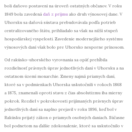
boli daňovo postavení na úroveň ostatných občanov. V roku
1849 bola zavedená
daň z príjmu
ako druh výnosovej dane. V
Uhorsku sa daňová sústava prebudovávala podľa potrieb
centralizovaného štátu, prihliadalo sa však na nižší stupeň
hospodárskej vyspelosti. Zavedenie modernejšieho systému
výnosových daní však bolo pre Uhorsko nesporne prínosom.
Od rakúsko-uhorského vyrovnania sa opäť prehĺbila
rozdielnosť právnych úprav jednotlivých daní v Uhorsku a na
ostatnom území monarchie. Zmeny najmä priamych daní,
ktoré sa v podmienkach Uhorska uskutočnili v rokoch 1868
a 1875, znamenali oproti stavu z čias absolutizmu iba mierny
pokrok. Rozdiel v pokrokovosti prijímaných právnych úprav
jednotlivých daní sa naplno prejavil v roku 1896, keď bol v
Rakúsku prijatý zákon o priamych osobných daniach. Súčasne
bol podnetom na ďalšie zdokonalenie, ktoré sa uskutočnilo v