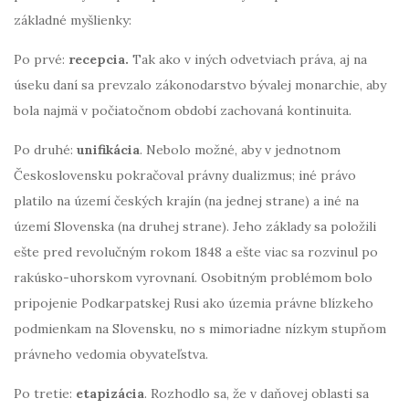
základné myšlienky:
Po prvé:
recepcia.
Tak ako v iných odvetviach práva, aj na
úseku daní sa prevzalo zákonodarstvo bývalej monarchie, aby
bola najmä v počiatočnom období zachovaná kontinuita.
Po druhé:
unifikácia
. Nebolo možné, aby v jednotnom
Československu pokračoval právny dualizmus; iné právo
platilo na území českých krajín (na jednej strane) a iné na
území Slovenska (na druhej strane). Jeho základy sa položili
ešte pred revolučným rokom 1848 a ešte viac sa rozvinul po
rakúsko-uhorskom vyrovnaní. Osobitným problémom bolo
pripojenie Podkarpatskej Rusi ako územia právne blízkeho
podmienkam na Slovensku, no s mimoriadne nízkym stupňom
právneho vedomia obyvateľstva.
Po tretie:
etapizácia
. Rozhodlo sa, že v daňovej oblasti sa