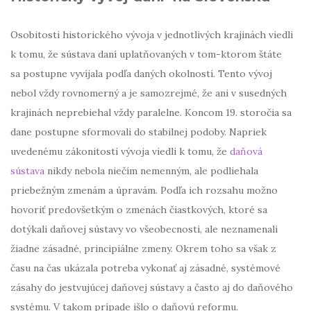
Osobitosti historického vývoja v jednotlivých krajinách viedli
k tomu, že sústava daní uplatňovaných v tom-ktorom štáte
sa postupne vyvíjala podľa daných okolností. Tento vývoj
nebol vždy rovnomerný a je samozrejmé, že ani v susedných
krajinách neprebiehal vždy paralelne. Koncom 19. storočia sa
dane postupne sformovali do stabilnej podoby. Napriek
uvedenému zákonitosti vývoja viedli k tomu, že
daňová
sústava
nikdy nebola niečím nemenným, ale podliehala
priebežným zmenám a úpravám. Podľa ich rozsahu možno
hovoriť predovšetkým o zmenách čiastkových, ktoré sa
dotýkali daňovej sústavy vo všeobecnosti, ale neznamenali
žiadne zásadné, principiálne zmeny. Okrem toho sa však z
času na čas ukázala potreba vykonať aj zásadné, systémové
zásahy do jestvujúcej daňovej sústavy a často aj do daňového
systému. V takom prípade išlo o daňovú reformu.