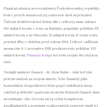
Finančná situácia novovzniknutej Československej republiky
bola v prvých mesiacoch jej existencie dosť nepriaznivá.
Ťaživým dedičstvom bol štátny dlh v celkovej sume takmer
102 miliárd korún; z toho na Rakúsko pripadalo približne 69
miliárd korún a na Uhorsko 33 miliárd korún. K tomu treba
prirátať dlhy z obdobia pred rokom 1914. Celkové zadĺženie
monarchie k 1. novembru 1918 predstavovalo približne 120
miliárd korún.
Finančný kolaps
bol teda zrejme iba otázkou
času.
Vtedajší minister financií – dr. Alois Rašín – však bol tým
pravým mužom na svojom mieste. Jeho finančný plán
konsolidácie hospodárstva štátu popri stabilizácii meny
zahŕňal aj dôležité opatrenia na úseku štátnych financií, dane
nevynímajúc. Ako červená niť sa celým komplexom
predkladaných a postupne realizovaných opatrení vinuli tri