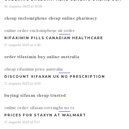
16. augusta 2025 at 18:59
cheap enclomiphene cheap online pharmacy
online order enclomiphene uk order
RIFAXIMIN PILLS CANADIAN HEALTHCARE
17. augusta 2025 at 3:56
order rifaximin buy online australia
cheap rifaximin price australia
DISCOUNT XIFAXAN UK NO PRESCRIPTION
17. augusta 2025 at 4:00
buying xifaxan cheap trusted
online order xifaxan overnight no rx
PRICES FOR STAXYN AT WALMART
17. augusta 2025 at 5:27