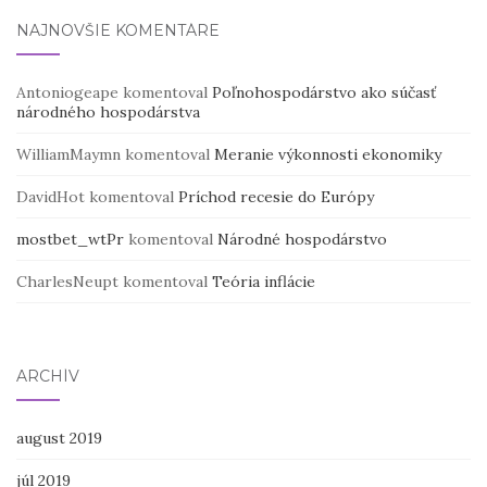
NAJNOVŠIE KOMENTÁRE
Antoniogeape
komentoval
Poľnohospodárstvo ako súčasť
národného hospodárstva
WilliamMaymn
komentoval
Meranie výkonnosti ekonomiky
DavidHot
komentoval
Príchod recesie do Európy
mostbet_wtPr
komentoval
Národné hospodárstvo
CharlesNeupt
komentoval
Teória inflácie
ARCHÍV
august 2019
júl 2019