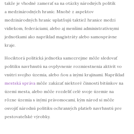
takže je vhodné zamerať sa na otázky národných politík
a medzinárodných hraníc. Mnohé z aspektov
medzinárodných hraníc uplatňujú taktiež hranice medzi
vidiekom, federáciami, alebo aj menšími administratívnymi
jednotkami ako napríklad magistráty alebo samosprávne
kraje.
Hociktorá politická jednotka samozrejme môže sledovať
politiku navrhnutú na ovplyvnenie rozmiestnenia aktivít vo
vnútri svojho územia, alebo ňou a inými krajinami. Napríklad
mestská správa
môže zakázať niektoré činnosti bitúnkov na
území mesta, alebo môže rozdeliť celé svoje územie na
rôzne územia s inými právomocami, kým národ si môže
osvojiť národnú politiku ochranných platieb navrhnutú pre
pestovateľské výrobky.