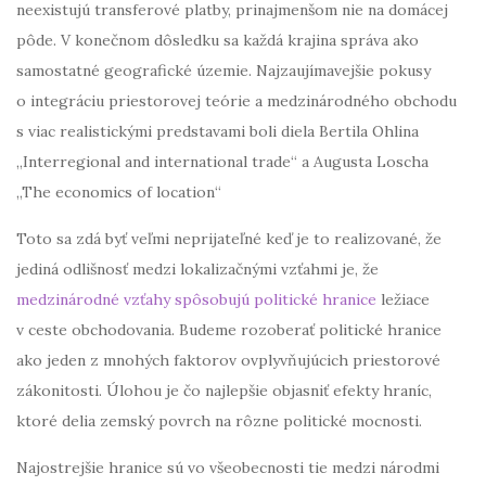
neexistujú transferové platby, prinajmenšom nie na domácej
pôde. V konečnom dôsledku sa každá krajina správa ako
samostatné geografické územie. Najzaujímavejšie pokusy
o integráciu priestorovej teórie a medzinárodného obchodu
s viac realistickými predstavami boli diela Bertila Ohlina
„Interregional and international trade“ a Augusta Loscha
„The economics of location“
Toto sa zdá byť veľmi neprijateľné keď je to realizované, že
jediná odlišnosť medzi lokalizačnými vzťahmi je, že
medzinárodné vzťahy spôsobujú politické hranice
ležiace
v ceste obchodovania. Budeme rozoberať politické hranice
ako jeden z mnohých faktorov ovplyvňujúcich priestorové
zákonitosti. Úlohou je čo najlepšie objasniť efekty hraníc,
ktoré delia zemský povrch na rôzne politické mocnosti.
Najostrejšie hranice sú vo všeobecnosti tie medzi národmi