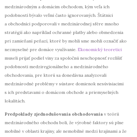
medzinárodným a domácim obchodom, kým veľa ich
podobností bývalo veľmi často ignorovaných. Štátnici
a obchodníci podporovali v medzinárodnej sfére mnoho
stratégií ako napríklad ochranné platby alebo obmedzenia
pri zamieňaní peňazí, ktoré by mohli sme mohli označiť ako
nezmyselné pre domáce využívanie.
Ekonomický teoretici
museli prijať podiel viny za spoločnú neschopnosť rozlíšiť
podobnosti medziregionálneho a medzinárodného
obchodovania, pre ktorú sa donedávna analyzovali
medzinárodné problémy v sústave domienok nesúvisiacimi
s ich predstavami o domácom obchode a priemyselných
lokalitách.
Predpoklady zjednodušovania obchodovania
v teórii
medzinárodného obchodu boli, že výrobné faktory sú plne
mobilné v oblasti krajiny, ale nemobilné medzi krajinami a že