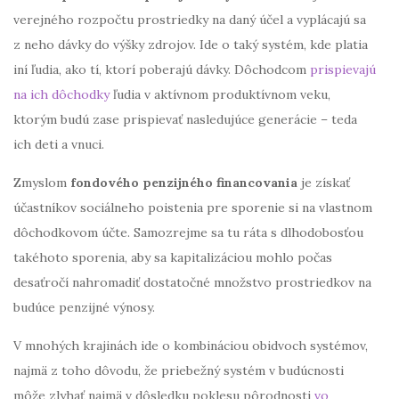
verejného rozpočtu prostriedky na daný účel a vyplácajú sa
z neho dávky do výšky zdrojov. Ide o taký systém, kde platia
iní ľudia, ako tí, ktorí poberajú dávky. Dôchodcom
prispievajú
na ich dôchodky
ľudia v aktívnom produktívnom veku,
ktorým budú zase prispievať nasledujúce generácie – teda
ich deti a vnuci.
Zmyslom
fondového penzijného financovania
je získať
účastníkov sociálneho poistenia pre sporenie si na vlastnom
dôchodkovom účte. Samozrejme sa tu ráta s dlhodobosťou
takéhoto sporenia, aby sa kapitalizáciou mohlo počas
desaťročí nahromadiť dostatočné množstvo prostriedkov na
budúce penzijné výnosy.
V mnohých krajinách ide o kombináciou obidvoch systémov,
najmä z toho dôvodu, že priebežný systém v budúcnosti
môže zlyhať najmä v dôsledku poklesu pôrodnosti
vo