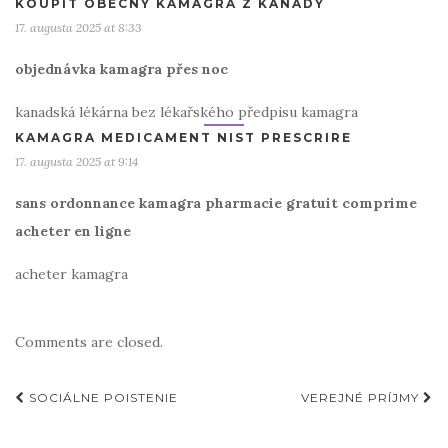
KOUPIT OBECNÝ KAMAGRA Z KANADY
17. augusta 2025 at 8:33
objednávka kamagra přes noc
kanadská lékárna bez lékařského předpisu kamagra
KAMAGRA MEDICAMENT NIST PRESCRIRE
17. augusta 2025 at 9:14
sans ordonnance kamagra pharmacie gratuit comprime
acheter en ligne
acheter kamagra
Comments are closed.
Post
SOCIÁLNE POISTENIE
VEREJNÉ PRÍJMY
navigation