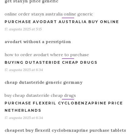
get staxyn price generic
online order staxyn australia online generic
PURCHASE AVODART AUSTRALIA BUY ONLINE
17. augusta 2025 at 5:15
avodart without a persription
how to order avodart where to purchase
BUYING DUTASTERIDE CHEAP DRUGS
17. augusta 2025 at 6:34
cheap dutasteride generic germany
buy cheap dutasteride cheap drugs
PURCHASE FLEXERIL CYCLOBENZAPRINE PRICE
NETHERLANDS
17. augusta 2025 at 6:34
cheapest buy flexeril cyclobenzaprine purchase tablets