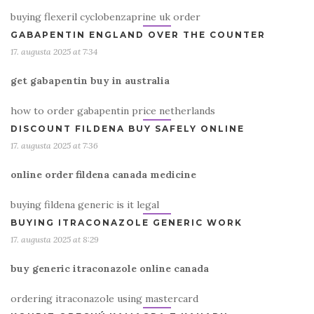
buying flexeril cyclobenzaprine uk order
GABAPENTIN ENGLAND OVER THE COUNTER
17. augusta 2025 at 7:34
get gabapentin buy in australia
how to order gabapentin price netherlands
DISCOUNT FILDENA BUY SAFELY ONLINE
17. augusta 2025 at 7:36
online order fildena canada medicine
buying fildena generic is it legal
BUYING ITRACONAZOLE GENERIC WORK
17. augusta 2025 at 8:29
buy generic itraconazole online canada
ordering itraconazole using mastercard