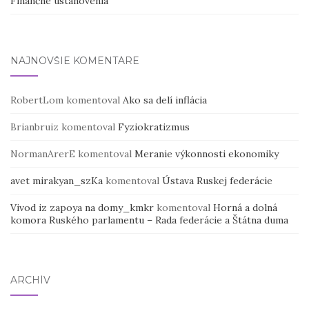
Finančné ustanovenia
NAJNOVŠIE KOMENTÁRE
RobertLom
komentoval
Ako sa delí inflácia
Brianbruiz
komentoval
Fyziokratizmus
NormanArerE
komentoval
Meranie výkonnosti ekonomiky
avet mirakyan_szKa
komentoval
Ústava Ruskej federácie
Vivod iz zapoya na domy_kmkr
komentoval
Horná a dolná
komora Ruského parlamentu – Rada federácie a Štátna duma
ARCHÍV