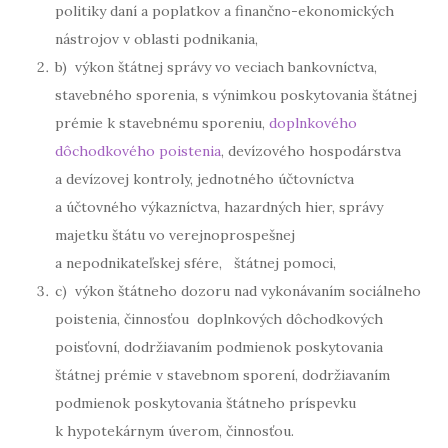
politiky daní a poplatkov a finančno-ekonomických
nástrojov v oblasti podnikania,
b) výkon štátnej správy vo veciach bankovníctva,
stavebného sporenia, s výnimkou poskytovania štátnej
prémie k stavebnému sporeniu,
doplnkového
dôchodkového poistenia
, devízového hospodárstva
a devízovej kontroly, jednotného účtovníctva
a účtovného výkazníctva, hazardných hier, správy
majetku štátu vo verejnoprospešnej
a nepodnikateľskej sfére, štátnej pomoci,
c) výkon štátneho dozoru nad vykonávaním sociálneho
poistenia, činnosťou doplnkových dôchodkových
poisťovní, dodržiavaním podmienok poskytovania
štátnej prémie v stavebnom sporení, dodržiavaním
podmienok poskytovania štátneho príspevku
k hypotekárnym úverom, činnosťou.