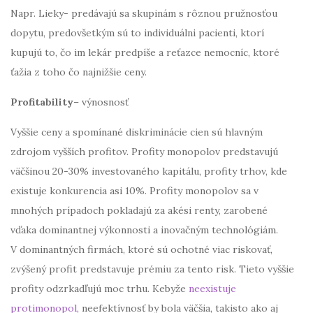
Napr. Lieky- predávajú sa skupinám s rôznou pružnosťou
dopytu, predovšetkým sú to individuálni pacienti, ktorí
kupujú to, čo im lekár predpíše a reťazce nemocníc, ktoré
ťažia z toho čo najnižšie ceny.
Profitability
– výnosnosť
Vyššie ceny a spomínané diskriminácie cien sú hlavným
zdrojom vyšších profitov. Profity monopolov predstavujú
väčšinou 20-30% investovaného kapitálu, profity trhov, kde
existuje konkurencia asi 10%. Profity monopolov sa v
mnohých prípadoch pokladajú za akési renty, zarobené
vďaka dominantnej výkonnosti a inovačným technológiám.
V dominantných firmách, ktoré sú ochotné viac riskovať,
zvýšený profit predstavuje prémiu za tento risk. Tieto vyššie
profity odzrkadľujú moc trhu. Kebyže
neexistuje
protimonopol
, neefektívnosť by bola väčšia, takisto ako aj