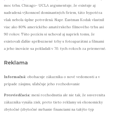
moc trhu. Chicago- UCLA argumentuje, že existuje aj
nadradená výkonnosť dominantných firiem, táto hypotéza
však nebola úplne potvrdená. Napr. Eastman Kodak vlastnil
viac ako 80% amerického amatérskeho filmového trhu asi
90 rokov. Túto pozíciu si uchoval aj napriek tomu, že
existovali ďalšie spríbuznené trhy s fotoaparátmi a filmami
a jeho inovácie sa pokladali v 70. tych rokoch za priemerné.
Reklama
Informačná:
obohacuje zákazníka o nové vedomosti a v
prípade záujmu, uľahčuje jeho rozhodovanie
Presviedčacia:
mení rozhodnutia ale nie tak, že suverenita
zákazníka vynáša zisk, preto tieto reklamy sú ekonomicky
zbytočné (zbytočné mrhanie financiami na takýto typ