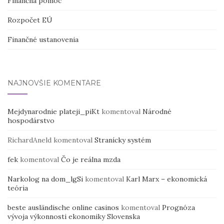
Finančná pomoc
Rozpočet EÚ
Finančné ustanovenia
NAJNOVŠIE KOMENTÁRE
Mejdynarodnie plateji_piKt
komentoval
Národné
hospodárstvo
RichardAneld
komentoval
Stranícky systém
fek
komentoval
Čo je reálna mzda
Narkolog na dom_lgSi
komentoval
Karl Marx – ekonomická
teória
beste ausländische online casinos
komentoval
Prognóza
vývoja výkonnosti ekonomiky Slovenska