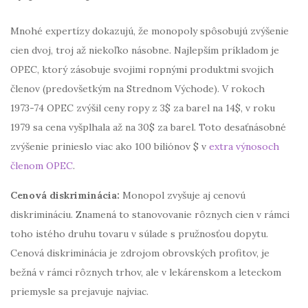
Mnohé expertízy dokazujú, že monopoly spôsobujú zvýšenie
cien dvoj, troj až niekoľko násobne. Najlepším príkladom je
OPEC, ktorý zásobuje svojimi ropnými produktmi svojich
členov (predovšetkým na Strednom Východe). V rokoch
1973-74 OPEC zvýšil ceny ropy z 3$ za barel na 14$, v roku
1979 sa cena vyšplhala až na 30$ za barel. Toto desaťnásobné
zvýšenie prinieslo viac ako 100 biliónov $ v
extra výnosoch
členom OPEC
.
Cenová diskriminácia:
Monopol zvyšuje aj cenovú
diskrimináciu. Znamená to stanovovanie rôznych cien v rámci
toho istého druhu tovaru v súlade s pružnosťou dopytu.
Cenová diskriminácia je zdrojom obrovských profitov, je
bežná v rámci rôznych trhov, ale v lekárenskom a leteckom
priemysle sa prejavuje najviac.