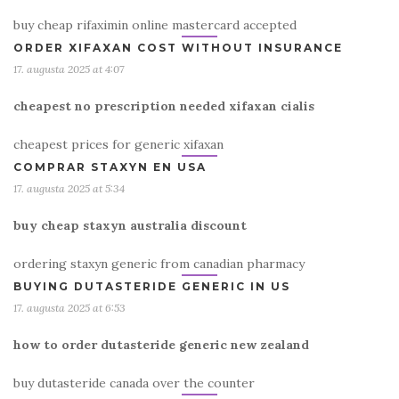
buy cheap rifaximin online mastercard accepted
ORDER XIFAXAN COST WITHOUT INSURANCE
17. augusta 2025 at 4:07
cheapest no prescription needed xifaxan cialis
cheapest prices for generic xifaxan
COMPRAR STAXYN EN USA
17. augusta 2025 at 5:34
buy cheap staxyn australia discount
ordering staxyn generic from canadian pharmacy
BUYING DUTASTERIDE GENERIC IN US
17. augusta 2025 at 6:53
how to order dutasteride generic new zealand
buy dutasteride canada over the counter