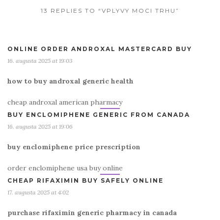
13 REPLIES TO “VPLYVY MOCI TRHU”
ONLINE ORDER ANDROXAL MASTERCARD BUY
16. augusta 2025 at 19:03
how to buy androxal generic health
cheap androxal american pharmacy
BUY ENCLOMIPHENE GENERIC FROM CANADA
16. augusta 2025 at 19:06
buy enclomiphene price prescription
order enclomiphene usa buy online
CHEAP RIFAXIMIN BUY SAFELY ONLINE
17. augusta 2025 at 4:02
purchase rifaximin generic pharmacy in canada