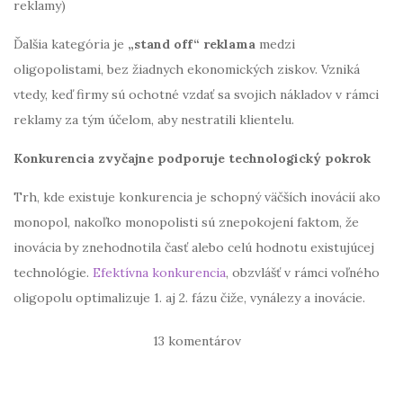
reklamy)
Ďalšia kategória je
„stand off“ reklama
medzi
oligopolistami, bez žiadnych ekonomických ziskov. Vzniká
vtedy, keď firmy sú ochotné vzdať sa svojich nákladov v rámci
reklamy za tým účelom, aby nestratili klientelu.
Konkurencia zvyčajne podporuje technologický pokrok
Trh, kde existuje konkurencia je schopný väčších inovácií ako
monopol, nakoľko monopolisti sú znepokojení faktom, že
inovácia by znehodnotila časť alebo celú hodnotu existujúcej
technológie.
Efektívna konkurencia
, obzvlášť v rámci voľného
oligopolu optimalizuje 1. aj 2. fázu čiže, vynálezy a inovácie.
13 komentárov