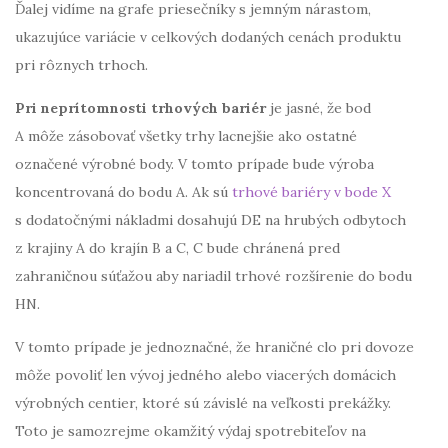
Ďalej vidíme na grafe priesečníky s jemným nárastom,
ukazujúce variácie v celkových dodaných cenách produktu
pri rôznych trhoch.
Pri neprítomnosti trhových bariér
je jasné, že bod
A môže zásobovať všetky trhy lacnejšie ako ostatné
označené výrobné body. V tomto prípade bude výroba
koncentrovaná do bodu A. Ak sú
trhové bariéry v bode X
s dodatočnými nákladmi dosahujú DE na hrubých odbytoch
z krajiny A do krajín B a C, C bude chránená pred
zahraničnou súťažou aby nariadil trhové rozšírenie do bodu
HN.
V tomto prípade je jednoznačné, že hraničné clo pri dovoze
môže povoliť len vývoj jedného alebo viacerých domácich
výrobných centier, ktoré sú závislé na veľkosti prekážky.
Toto je samozrejme okamžitý výdaj spotrebiteľov na