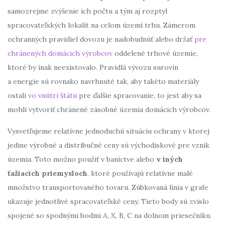
samozrejme zvýšenie ich počtu a tým aj rozptyl
spracovateľských lokalít na celom území trhu. Zámerom
ochranných pravidiel dovozu je nadobudnúť alebo držať
pre
chránených domácich výrobcov
oddelené trhové územie,
ktoré by inak neexistovalo. Pravidlá vývozu surovín
a energie sú rovnako navrhnuté tak, aby takéto materiály
ostali
vo vnútri štátu
pre ďalšie spracovanie, to jest aby sa
mohli vytvoriť chránené zásobné územia domácich výrobcov.
Vysvetľujeme relatívne jednoduchú situáciu ochrany v ktorej
jedine výrobné a distribučné ceny sú východiskové pre vznik
územia. Toto možno použiť v baníctve alebo
v iných
ťažiacich priemysloch
, ktoré používajú relatívne malé
množstvo transportovaného tovaru. Zúbkovaná línia v grafe
ukazuje jednotlivé spracovateľské ceny. Tieto body sú zvislo
spojené so spodnými bodmi A, X, B, C na dolnom priesečníku.