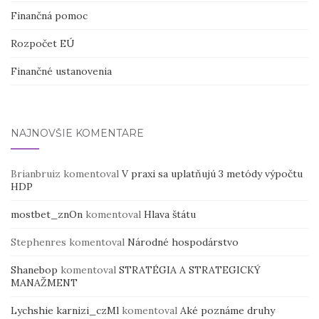
Finančná pomoc
Rozpočet EÚ
Finančné ustanovenia
NAJNOVŠIE KOMENTÁRE
Brianbruiz
komentoval
V praxi sa uplatňujú 3 metódy výpočtu
HDP
mostbet_znOn
komentoval
Hlava štátu
Stephenres
komentoval
Národné hospodárstvo
Shanebop
komentoval
STRATÉGIA A STRATEGICKÝ
MANAŽMENT
Lychshie karnizi_czMl
komentoval
Aké poznáme druhy